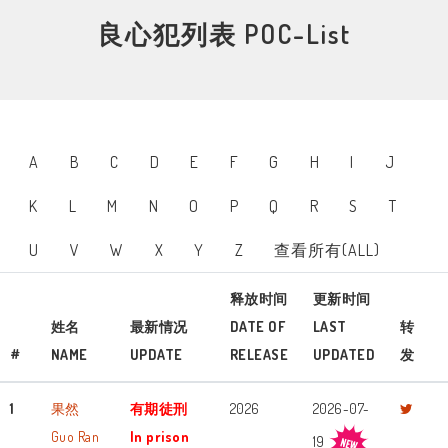
良心犯列表 POC-List
A
B
C
D
E
F
G
H
I
J
K
L
M
N
O
P
Q
R
S
T
U
V
W
X
Y
Z
查看所有(ALL)
释放时间
更新时间
姓名
最新情况
DATE OF
LAST
转
#
NAME
UPDATE
RELEASE
UPDATED
发
1
果然
有期徒刑
2026
2026-07-
Guo Ran
In prison
19