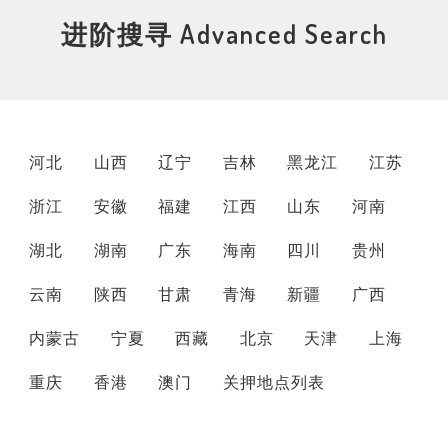
进阶搜寻 Advanced Search
河北
山西
辽宁
吉林
黑龙江
江苏
浙江
安徽
福建
江西
山东
河南
湖北
湖南
广东
海南
四川
贵州
云南
陕西
甘肃
青海
新疆
广西
内蒙古
宁夏
西藏
北京
天津
上海
重庆
香港
澳门
关押地点列表