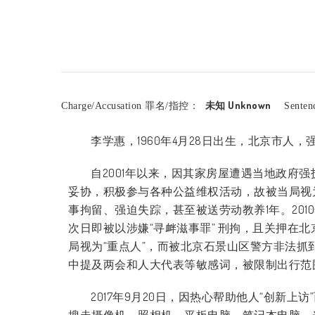
未知 Unknown
Charge/Accusation 罪名/指控：
Sente
李学惠，1960年4月28日出生，北京市人
自2001年以来，因其家房屋遭遇当地政府
妥协，积极参与各种公益维权活动，故被当局视
事拘留、强迫失踪，甚至被送劳动教养1年。201
次日即被以涉嫌“寻衅滋事罪” 刑拘，且关押在北
局视为“重点人”，而被北京石景山区警方非法抓
中提及两会和人大代表等敏感词，被限制出行范
2017年9月20日，因热心帮助他人“创新
搜走摄像机、照相机、平板电脑、笔记本电脑、光盘