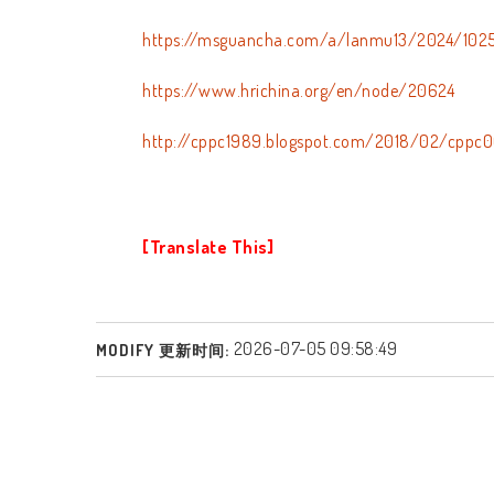
https://msguancha.com/a/lanmu13/2024/102
https://www.hrichina.org/en/node/20624
http://cppc1989.blogspot.com/2018/02/cppc
[Translate This]
2026-07-05 09:58:49
MODIFY 更新时间: