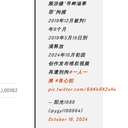
频涉嫌“寻衅滋事
罪”拘捕
2018年12月被判1
年8个月
2019年5月19日刑
满释放
2024年10月初因
创作发布维权视频
再遭刑拘
#一人一
推
#良心犯
pic.twitter.com/6AKkRX2xHx
_l_00062
— 阳光1989
(@ygyl198964)
October 16, 2024