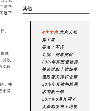
，二是帮
其他
辱习近平
9日。
#李学惠
北京人权
捍卫者
罪名：不详
寻衅滋
近况：刑事拘留
，并说
2001年其因遭强拆
再次联
被迫维权上访却屡
遭政府关押和迫害
不错，并
2010年其被构陷罪
查未捕
名劳教一年
2017年9月其帮老
人录制发布上访视