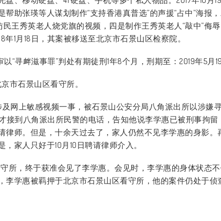
帮助张瑛等人谋划制作“支持香港真普选”的声援“占中”海报
访民王秀英老人烧党旗的视频，四是制作王秀英老人“敲中”侮
8年1月18日，其案被移送至北京市石景山区检察院。
审以“寻衅滋事罪”判处有期徒刑1年8个月，刑期至：2019年5月1
于北京市石景山区看守所。
惠因涉及网上敏感视频一事，被石景山公安分局八角派出所以涉嫌
强才接到八角派出所民警的电话，告知他说李学惠已被刑事拘留
请律师。但是，十余天过去了，家人仍然不见李学惠的身影。
，家人只好于10月10日聘请律师介入。
山区看守所，终于获准会见了李学惠。会见时，李学惠的身体状态
，李学惠被羁押于北京市石景山区看守所，他的案件仍处于侦