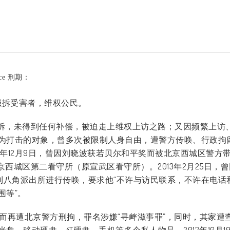
nce 刑期：
，强拆受害者，维权公民。
强拆，未得到任何补偿，被迫走上维权上访之路；又因频繁上访
为打击的对象，曾多次被限制人身自由，遭警方传唤、行政拘
0年12月9日，曾因刘晓波获若贝尔和平奖而被北京西城区警方
京西城区第二看守所（原宣武区看守所）。2013年2月25日，
到八角派出所进行传唤，要求他“不许与访民联系，不许在电话
围等”。
上访”而再遭北京警方刑拘，罪名涉嫌“寻衅滋事罪”，同时，其家遭
、移动硬盘、4T硬盘、手机等多个私人物品。2017年10月1