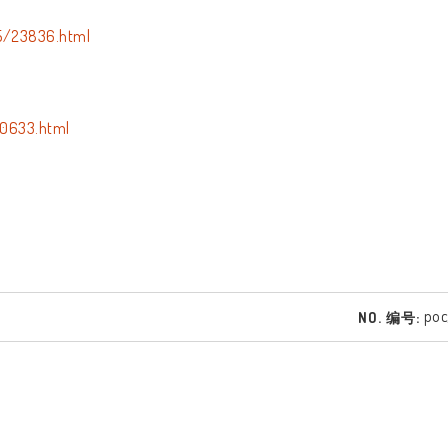
5/23836.html
00633.html
poc
NO. 编号: