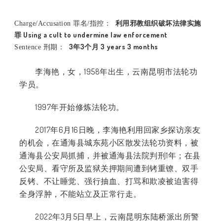
利用邪教组织破坏法律实施
Charge/Accusation 罪名/指控：
罪 Using a cult to undermine law enforcement
3年3个月 3 years 3 months
Sentence 刑期：
李海艳，女，1958年出生，云南昆明市法轮功
学员。
1997年开始修炼法轮功。
2017年6月16日晚，李海艳利用回家乡探访亲友
的机会，在通海县城东苑小区散发法轮功资料，被
通海县公安局抓捕，并被通海县法院判刑1年；在县
公安局、看守所及监狱关押期间遭到铐重镣、双手
反铐、不让睡觉、强行抽血、打骂和欺凌被迫害得
全身浮肿，不能站立及正常行走。
2022年3月5日早上，云南昆明东陆桥派出所警