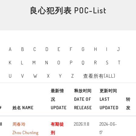
良心犯列表 POC-List
A
B
C
D
E
F
G
H
I
J
K
L
M
N
O
P
Q
R
S
T
U
V
W
X
Y
Z
查看所有(ALL)
最新情
释放时间
更新时间
况
DATE OF
LAST
转
#
姓名 NAME
UPDATE
RELEASE
UPDATED
发
81
周春玲
有期徒
2026.11.8
2024-06-
Zhou Chunling
刑
17