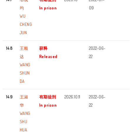
均
In prison
09
WU
CHENG
JUN
148
王顺
获释
2022-06-
达
Released
22
WANG
SHUN
DA
149
王淑
有期徒刑
2026.10.11
2022-06-
华
In prison
22
WANG
SHU
HUA