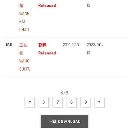
超
Released
10
WANG
HAI
CHAO
160
王桂
获释
2019.6.28
2022-06-
复
Released
10
WANG
GUI FU
8/9
6
7
8
9
下载 DOWNLOAD