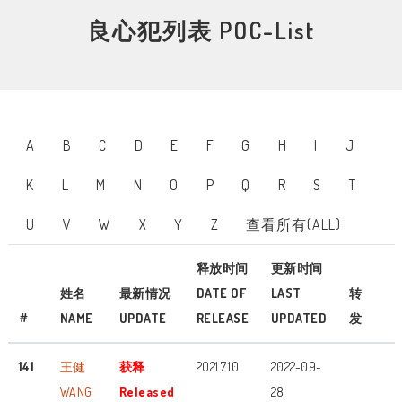
良心犯列表 POC-List
A
B
C
D
E
F
G
H
I
J
K
L
M
N
O
P
Q
R
S
T
U
V
W
X
Y
Z
查看所有(ALL)
释放时间
更新时间
姓名
最新情况
DATE OF
LAST
转
#
NAME
UPDATE
RELEASE
UPDATED
发
141
王健
获释
2021.7.10
2022-09-
WANG
Released
28