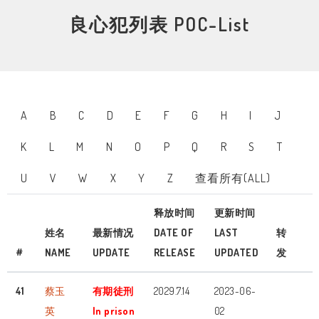
良心犯列表 POC-List
A
B
C
D
E
F
G
H
I
J
K
L
M
N
O
P
Q
R
S
T
U
V
W
X
Y
Z
查看所有(ALL)
释放时间
更新时间
姓名
最新情况
DATE OF
LAST
转
#
NAME
UPDATE
RELEASE
UPDATED
发
41
蔡玉
有期徒刑
2029.7.14
2023-06-
英
In prison
02