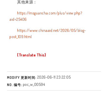
其他来源：
https://msguancha.com/plus/view.php?
aid=25406
https://www.chinaaid.net/2026/05/blog-
post_109.html
[Translate This]
2026-06-11 23:22:05
MODIFY 更新时间:
poc_w_00594
NO. 编号: