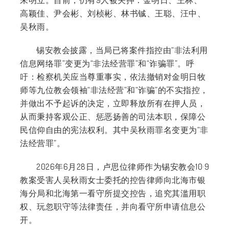
朱明立。目前，仍有9人被关押：金明日、王林、
高颖佳、尹会彬、刘桢彬、林书铖、王聪、汪中、
吴秋雨。
锡安教会披露，当局已将案件指控由“非法利用
信息网络罪”变更为“非法经营罪”和“诈骗罪”。呼
吁：检察机关应当尊重事实，依法撤销对金明日牧
师等九位教会领袖“非法经营”和“诈骗”的不实指控，
并做出不予起诉的决定，立即释放所有在押人员，
从而秉持客观公正、惩恶扬善的司法本职，保障公
民信仰自由的宪法权利。其中吴秋雨罪名变更为“非
法经营罪”。
2026年6月28日，卢思位律师作为锡安教会10·9
教案受害人吴秋雨女士委托的控告律师向北海市银
海分局和北海第一看守所提交控告，追究其滥用职
权、玩忽职守等法律责任，并向看守所申请信息公
开。