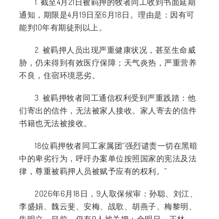
1. 截至4月21日被羁押的牧者同工收到书面延期
通知，期限是4月19日至6月18日。理由是：因有可
能判10年有期徒刑以上。
2. 被羁押人员出现严重健康状况，甚至生命威
胁，仍未得到有效医疗保障；天气炎热，严重营养
不良，住宿环境恶劣。
3. 被羁押牧者同工通信权利受到严重践踏：他
们寄出的信件，无法被家人接收。家人寄去的信件
书籍也无法被接收。
18位羁押牧者同工家属团“强烈谴责一切在黑暗
中的卑劣行为，呼吁办案单位按照国家的宪法及法
律，尊重被羁押人员被赋予应有的权利。”
2026年6月18日，9人取保候审：孙聪、刘江、
李盛娟、魏云斐、安梅、战歌、胡燕子、梅黎明、