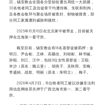
日，锡安教会全国各分堂纷纷遭当局统一大抓捕，
30
名牧者同工及信徒骨干均遭传唤、失联和刑拘，
且各教会敬拜与聚会场所被查封、财物被搜查，部
分同工家属遭到威胁和骚扰；
2025年10月10日在北京家中被带走，目前被关
押在北海第一看守所。
截至目前，锡安教会有18名基督徒被羁押：金
明日、尹会彬、王林、高颖佳、刘桢彬、林书铖、
孙聪、刘江、汪中，包括9位女性基督徒：王聪、
米沙（原名：魏云斐）、胡燕子、吴秋雨、安梅、
李盛娟、战歌、明丽（原名：朱明立）、梅子。
2026年4月21日，18位牧者同工被以涉嫌非法利
用信息网络罪关押于广西北海市第一、第二看守
所。