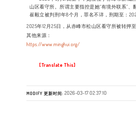
山区看守所。所谓主要指控是她“有境外联系”
崔毅立被判刑
1
年
8
个月，罪名不详，刑期至：
20
2025
年
12
月
25
日，从赤峰市松山区看守所被转押
其他来源：
https://www.minghui.org/
[Translate This]
2026-03-17 02:37:10
MODIFY 更新时间: