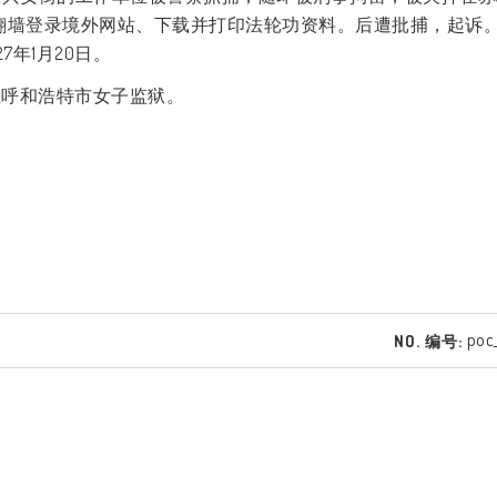
、翻墙登录境外网站、下载并打印法轮功资料。后遭批捕，起诉
27
年
1
月
20
日。
至呼和浩特市女子监狱。
poc
NO. 编号: