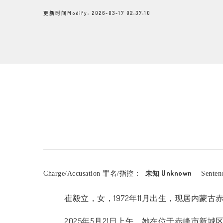
更新时间Modify: 2026-03-17 02:37:10
未知 Unknown
Charge/Accusation 罪名/指控：
Sente
崔毅立，女，
1972
年
11
月出生，现居内蒙古
2025
年
5
月
21
日上午，她在位于赤峰市新城