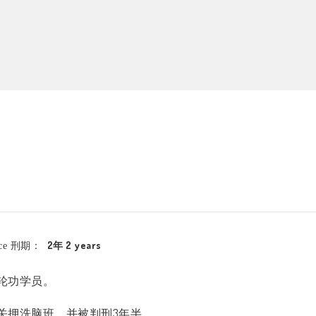
2年 2 years
nce 刑期：
轮功学员。
关押洗脑班，并被判刑
3
年半。