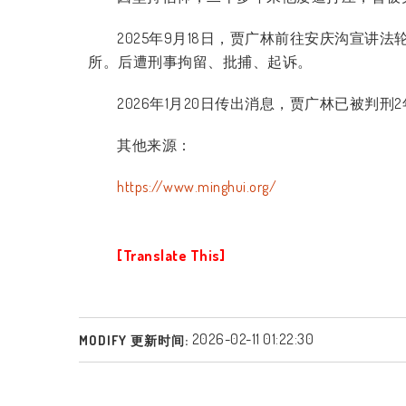
2025
年
9
月
18
日，贾广林前往安庆沟宣讲法
所。后遭刑事拘留、批捕、起诉。
2026
年
1
月
20
日传出消息，贾广林已被判刑
2
其他来源：
https://www.minghui.org/
[Translate This]
2026-02-11 01:22:30
MODIFY 更新时间: