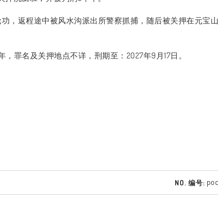
轮功，返程途中被风水沟派出所警察抓捕，随后被关押在元宝
年，罪名及关押地点不详，刑期至：
2027
年
9
月
17
日。
poc
NO. 编号: