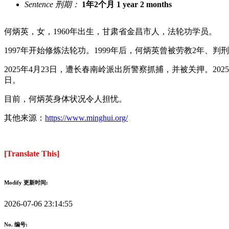
Sentence 刑期：
1年2个月 1 year 2 months
何炳英，女，
1960
年出生，甘肃省金昌市人，法轮功学员。
1997
年开始修炼法轮功。
1999
年后，何炳英曾被劳教
2
年、判刑
2025
年
4
月
23
日，遭长春南岭派出所警察抓捕，并被关押。
2025
日。
目前，何炳英身体状况令人担忧。
其他来源：
https://www.minghui.org/
[Translate This]
Modify 更新时间:
2026-07-06 23:14:55
No. 编号: