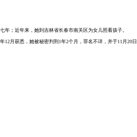
七年；近年来，她到吉林省长春市南关区为女儿照看孩子。
年
12
月获悉，她被秘密判刑
1
年
2
个月，罪名不详，并于
11
月
20
日