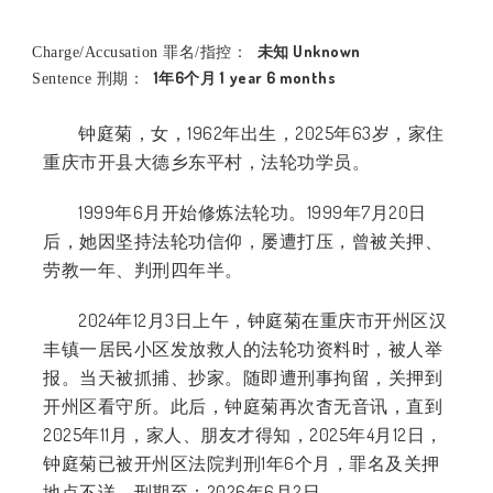
未知 Unknown
Charge/Accusation 罪名/指控：
1年6个月 1 year 6 months
Sentence 刑期：
钟庭菊，女，
1962
年出生，
2025
年
63
岁，家住
重庆市开县大德乡东平村，法轮功学员。
1999
年
6
月开始修炼法轮功。
1999
年
7
月
20
日
后，她因坚持法轮功信仰，屡遭打压，曾被关押、
劳教一年、判刑四年半。
2024
年
12
月
3
日上午，钟庭菊在重庆市开州区汉
丰镇一居民小区发放救人的法轮功资料时，被人举
报。当天被抓捕、抄家。随即遭刑事拘留，关押到
开州区看守所。此后，钟庭菊再次杳无音讯，直到
2025
年
11
月，家人、朋友才得知，
2025
年
4
月
12
日，
钟庭菊已被开州区法院判刑
1
年
6
个月，罪名及关押
地点不详，刑期至：
2026
年
6
月
2
日。