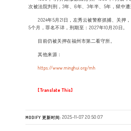
次被法院判刑，
3
年、
6
年、
3
年半、
5
年，狱中遭
2024
年
5
月
21
日，左秀云被警察抓捕、关押，
5
个月，罪名不详，刑期至：
2027
年
10
月
20
日。
目前仍被关押在福州市第二看守所。
其他来源：
https://www.minghui.org/mh
[Translate This]
2025-11-07 20:50:07
MODIFY 更新时间: