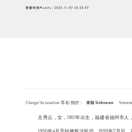
更新时间Modify: 2025-11-07 20:50:07
未知 Unknown
Charge/Accusation 罪名/指控：
Sente
左秀云，女，
1961
年出生，福建省福州市人
1996
年
4
月开始修炼法轮功。
1999
年
7
月后，