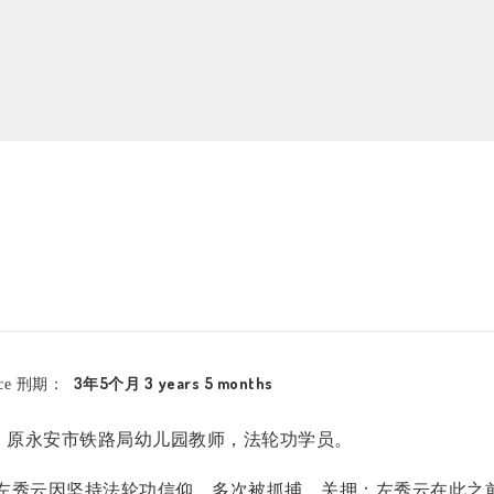
3年5个月 3 years 5 months
nce 刑期：
，原永安市铁路局幼儿园教师，法轮功学员。
左秀云因坚持法轮功信仰，多次被抓捕、关押：左秀云在此之