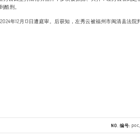
到酷刑。
2024
年
12
月
13
日遭庭审。后获知，左秀云被福州市闽清县法院
poc
NO. 编号: