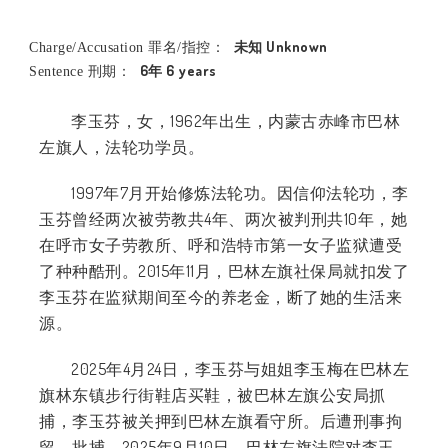
未知 Unknown
Charge/Accusation 罪名/指控：
6年 6 years
Sentence 刑期：
李玉芬，女，
1962
年出生，内蒙古赤峰市巴林
左旗人，法轮功学员。
1997年7月开始修炼法轮功。因信仰法轮功，李
玉芬曾经两次被劳教共
4
年、两次被判刑共
10
年，她
在呼市女子劳教所、呼和浩特市第一女子监狱遭受
了种种酷刑。
2015
年
11
月，巴林左旗社保局就扣发了
李玉芬在监狱期间至今的养老金，断了她的生活来
源。
2025
年
4
月
24
日，李玉芬与姐姐李玉梅在巴林左
旗林东镇步行街鞋店买鞋，被巴林左旗公安局抓
捕，李玉芬被关押到巴林左旗看守所。后遭刑事拘
留、批捕。
2025
年
9
月
10
日，巴林左旗法院对李玉