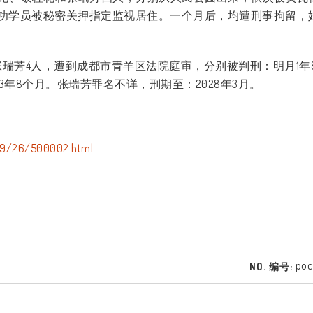
功学员被秘密关押指定监视居住。一个月后，均遭刑事拘留，
张瑞芳
4
人，遭到成都市青羊区法院庭审，分别被判刑：明月
1
年
3
年
8
个月。张瑞芳罪名不详，刑期至：
2028
年
3
月。
5/9/26/500002.html
poc
NO. 编号: