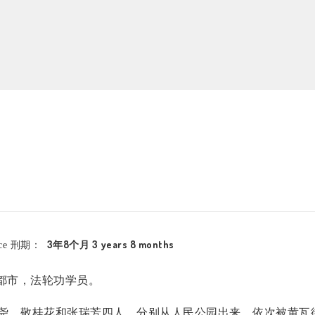
3年8个月 3 years 8 months
nce 刑期：
都市，法轮功学员。
尧、敬桂花和张瑞芳四人，分别从人民公园出来，依次被黄瓦