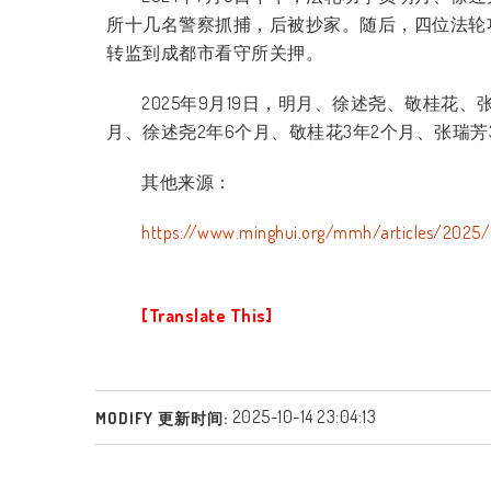
所十几名警察抓捕，后被抄家。随后，四位法轮
转监到成都市看守所关押。
2025
年
9
月
19
日，明月、徐述尧、敬桂花、
月、徐述尧
2
年
6
个月、敬桂花
3
年
2
个月、张瑞芳
其他来源：
https://www.minghui.org/mmh/articles/202
[Translate This]
2025-10-14 23:04:13
MODIFY 更新时间: