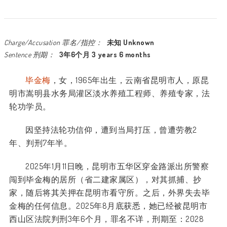
Charge/Accusation 罪名/指控：
未知 Unknown
Sentence 刑期：
3年6个月 3 years 6 months
毕金梅
，女，
1965
年出生，云南省昆明市人，原昆
明市嵩明县水务局灌区淡水养殖工程师、养殖专家，法
轮功学员。
因坚持法轮功信仰，遭到当局打压，曾遭劳教
2
年、判刑
7
年半。
2025
年
1
月
11
日晚，昆明市五华区穿金路派出所警察
闯到毕金梅的居所（省二建家属区），对其抓捕、抄
家，随后将其关押在昆明市看守所。之后，外界失去毕
金梅的任何信息。
2025
年
8
月底获悉，她已经被昆明市
西山区法院判刑
3
年
6
个月，罪名不详，刑期至：
2028