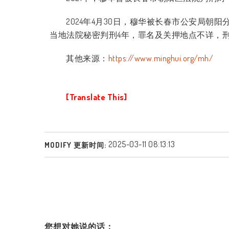
2024
年
4
月
30
日，穆华被长春市公安局朝阳
当地法院秘密判刑
4
年，罪名及关押地点不详，
其他来源：
https://www.minghui.org/mh/
[Translate This]
2025-03-11 08:13:13
MODIFY 更新时间:
您想对她说的话：