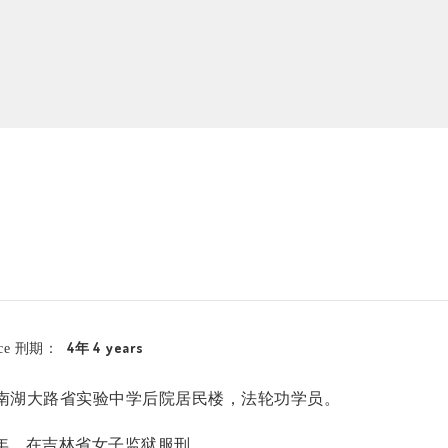
4年 4 years
nce 刑期：
南湖大路省实验中学后院居民楼，法轮功学员。
年，在吉林省女子监狱服刑。