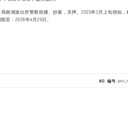
分局南湖派出所警察抓捕、抄家，关押。
2025
年
2
月上旬得知，
刑期至：
2028
年
4
月
29
日。
poc_
NO. 编号: