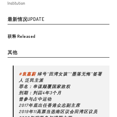
Institution
最新情况UPDATE
获释 Released
其他
#袁嘉蔚
绰号“田湾女孩”“墨落无悔”签署
人 泛民主派
罪名：串谋颠覆国家政权
刑期：判囚4年3个月
曾参与占中运动
2017年底出任香港众志副主席
2019年11高票当选南区议会田湾区议员