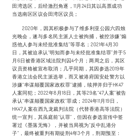
田湾选区，后经激烈角逐，
11
月
24
日其以高票成功
当选南区区议会田湾区议员；
2020
年，因其积极参与了维多利亚公园六四烛
光晚会，遂与多名民主派人士被拘捕，被控涉嫌“煽
惑他人参与未经批准集结”等罪名；
2021
年
4
月
30
日，其被迫承认“明知而参与未经批准集结罪”并于
5
月
6
日被香港区域法院判囚
4
个月；两周之后，其区
议员资格被宣布取消；几乎同期，其因参选
2019
年
香港立法会民主派选举，而又被港府国安处警方以
涉嫌“串谋颠覆国家政权罪”逮捕，续押并归于
HK47
人案同犯；
2022
年
8
月
18
日，其等
29
名“
47
人案”被告
承认“串谋颠覆国家政权”罪成；
2024
年
11
月
19
日，
HK47
人案在西九龙裁判法院（代替香港高等法院）
统一宣判，其虽庭前“认罪”，但因在参选宣传中签
署过《墨落无悔》，并被当局视为“反中乱港分
子”，最终被重判有期徒刑
4
年
3
个月，刑期预至：