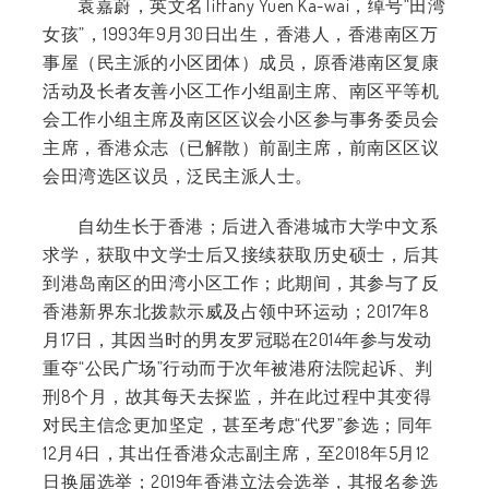
袁嘉蔚，英文名
Tiffany Yuen Ka-wai，
绰号“田湾
女孩”，
1993
年
9
月
30
日出生，香港人，香港南区万
事屋（民主派的小区团体）成员，原香港南区复康
活动及长者友善小区工作小组副主席、南区平等机
会工作小组主席及南区区议会小区参与事务委员会
主席，香港众志（已解散）前副主席，前南区区议
会田湾选区议员，泛民主派人士。
自幼生长于香港；后进入香港城市大学中文系
求学，获取中文学士后又接续获取历史硕士，后其
到港岛南区的田湾小区工作；此期间，其参与了反
香港新界东北拨款示威及占领中环运动；
2017
年
8
月
17
日，其因当时的男友罗冠聪在
2014
年参与发动
重夺“公民广场”行动而于次年被港府法院起诉、判
刑
8
个月，故其每天去探监，并在此过程中其变得
对民主信念更加坚定，甚至考虑“代罗”参选；同年
12
月
4
日，其出任香港众志副主席，至
2018
年
5
月
12
日换届选举；
2019
年香港立法会选举，其报名参选