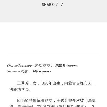
SHARE:
Charge/Accusation 罪名/指控：
未知 Unknown
Sentence 刑期：
4年 4 years
王秀芳，女，1966年出生，内蒙古赤峰市人，
法轮功学员。
因为坚持修炼法轮功，王秀芳曾多次被当局抓
捕，屡遭酷刑，2次遭判刑（累计刑期7年多）、3