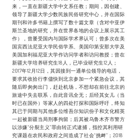
来，一直在新疆大学中文系任教；期间，因创建、
领导了新疆大学少数民族民俗研究中心，并在国际
期刊和许多书籍上撰写了数十篇文章（含对中亚伊
斯兰圣地的研究，并在世界各地的会议上展示其工
作），曾屡受国内与国际学术界认可；曾多次在美
国宾西法尼亚大学民俗学系、美国印第安那大学及
美国加利福尼亚大学作访问学者和访问教授；曾在
新疆大学培养研究生18人，已毕业研究生12人；
2017年12月12日，其因接到一通单位领导的电话，
要求其收拾行李儘快到北京参加一个紧急会议，其
随后即匆匆出门，赶赴机场，不想却在前往北京的
旅途中失去联系，自此音讯全无；后经其女儿（当
时已在国外）等家人的四处打探和国际呼吁，终知
其已于同期与其他多位维吾尔知识份子和文化精英
一起被新疆当局刑事拘留；后其被乌鲁木齐市警方
以涉嫌“分裂主义”罪由转正式逮捕，指控其利用研
究课题在农民和政府之间造成了社会“挑衅”；2018