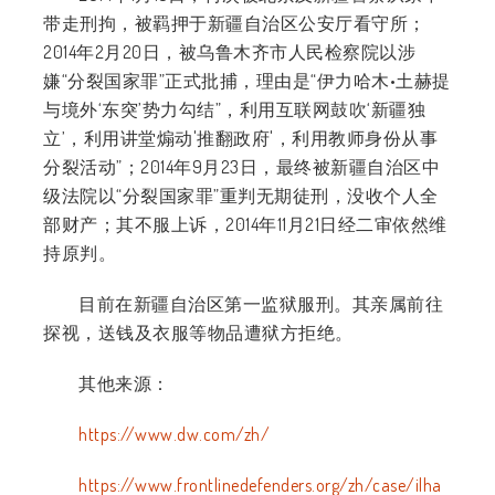
带走刑拘，被羁押于新疆自治区公安厅看守所；
2014年2月20日，被乌鲁木齐市人民检察院以涉
嫌“分裂国家罪”正式批捕，理由是“伊力哈木•土赫提
与境外‘东突’势力勾结”，利用互联网鼓吹‘新疆独
立’，利用讲堂煽动'推翻政府'，利用教师身份从事
分裂活动”；2014年9月23日，最终被新疆自治区中
级法院以“分裂国家罪”重判无期徒刑，没收个人全
部财产；其不服上诉，2014年11月21日经二审依然维
持原判。
目前在新疆自治区第一监狱服刑。其亲属前往
探视，送钱及衣服等物品遭狱方拒绝。
其他来源：
https://www.dw.com/zh/
https://www.frontlinedefenders.org/zh/case/ilha