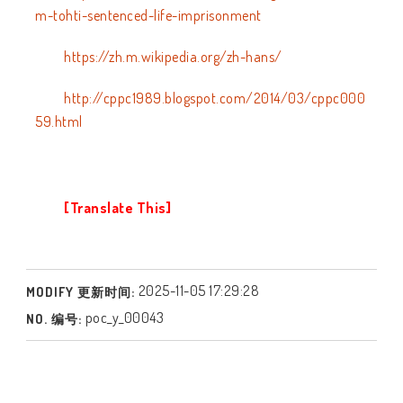
m-tohti-sentenced-life-imprisonment
https://zh.m.wikipedia.org/zh-hans/
http://cppc1989.blogspot.com/2014/03/cppc000
59.html
[Translate This]
2025-11-05 17:29:28
MODIFY 更新时间:
poc_y_00043
NO. 编号: