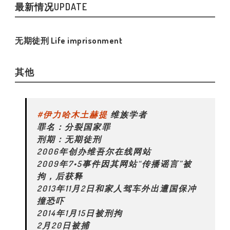
最新情况UPDATE
无期徒刑 Life imprisonment
其他
#伊力哈木土赫提
维族学者
罪名：分裂国家罪
刑期：无期徒刑
2006年创办维吾尔在线网站
2009年7•5事件因其网站“传播谣言”被
拘，后获释
2013年11月2日和家人驾车外出遭国保冲
撞恐吓
2014年1月15日被刑拘
2月20日被捕