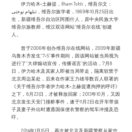
伊力哈木•土赫提，Ilham Tohti，维吾尔文：
ئىلھام توختى‎，维吾尔族学者，1969年10月25日出
生，新疆维吾尔自治区阿图什人，原中央民族大学
维吾尔族教师，维汉双语网站“维吾尔在线”创建
人。
曾于2006年创办维吾尔在线网站，2009年新疆
乌鲁木齐发生“7•5”事件期间，因该网站被当局视为
进行了“大肆煽动宣传，传播谣言”的活动，7月8
日，伊力哈木及其家人即被当局带走，隔离软禁于
北京周边某处，后来在作家王力雄等数百人联署的
《关于维吾尔学者伊力哈木•土赫提遭拘押的呼吁》
之下，8月23日，才被释放回家；2013年10月，又因
北京发生天安门撞桥事件，遂于11月2日在开车带孩
子及妻子外出时遭遇国保便衣警察的驾车冲撞及恐
吓。
2014年1月15日，再次被北京及新疆警察从家中